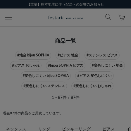
【重要】熊本地震に伴う配送への影響のお知らせ
商品一覧
#地金 bijou SOPHIA
#ピアス 地金
#ステンレス ピアス
#ピアス おしゃれ
#bijou SOPHIA ピアス
#変色しにくい 地金
#変色しにくい bijou SOPHIA
#ピアス 変色しにくい
#変色しにくい ステンレス
#変色しにくい おしゃれ
1 - 87件 / 87件
現在87件の商品をご用意しています。
ネックレス
リング
ピンキーリング
ピアス
イ