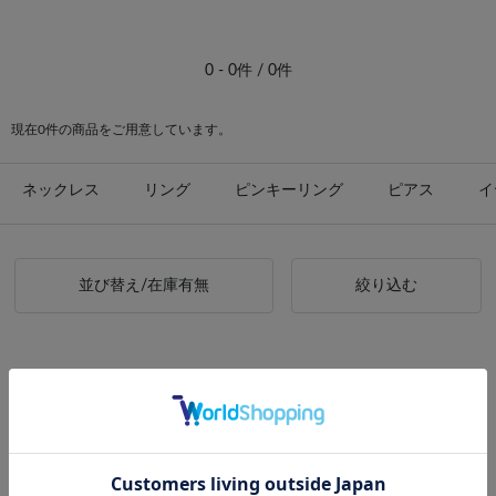
#ピアス イエローゴールド
0 - 0件 / 0件
現在0件の商品をご用意しています。
ネックレス
リング
ピンキーリング
ピアス
イ
並び替え/在庫有無
絞り込む
お探しの商品が見つかりませんでした。
検索条件をゆるめに設定したり、
上位のジャンルで検索してください。