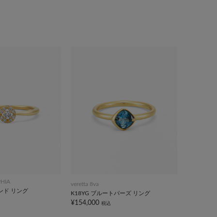
PHIA
veretta 8va
モンド リング
K18YG ブルートパーズ リング
¥154,000
税込