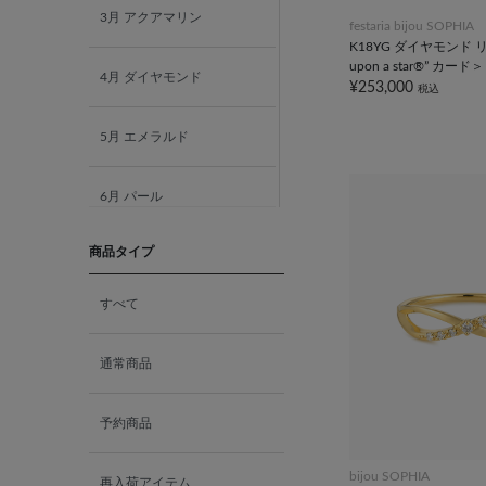
3月 アクアマリン
festaria bijou SOPHIA
K18YG ダイヤモンド リン
upon a star®” カード＞
4月 ダイヤモンド
¥253,000
税込
5月 エメラルド
6月 パール
商品タイプ
7月 ルビー
すべて
8月 ペリドット
通常商品
9月 サファイア
予約商品
10月 ピンクトルマリン
bijou SOPHIA
再入荷アイテム