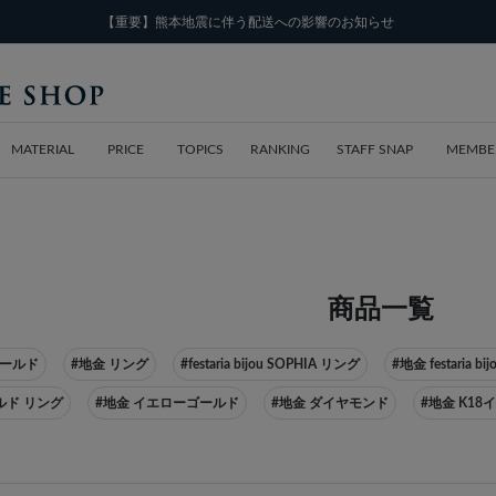
【重要】熊本地震に伴う配送への影響のお知らせ
MATERIAL
PRICE
TOPICS
RANKING
STAFF SNAP
MEMBE
商品一覧
ゴールド
#地金 リング
#festaria bijou SOPHIA リング
#地金 festaria bi
ルド リング
#地金 イエローゴールド
#地金 ダイヤモンド
#地金 K1