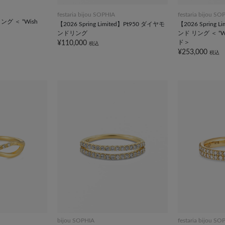
festaria bijou SOPHIA
festaria bijou SO
グ ＜ “Wish
【2026 Spring Limited】Pt950 ダイヤモ
【2026 Spring 
ンドリング
ンド リング ＜ “Wis
ド＞
¥110,000
税込
¥253,000
税込
bijou SOPHIA
festaria bijou SO