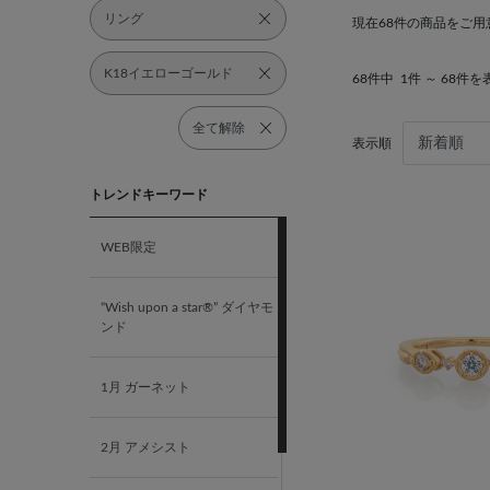
リング
現在68件の商品をご用
K18イエローゴールド
68件中
1件 ～ 68件を
全て解除
表示順
トレンドキーワード
WEB限定
“Wish upon a star®” ダイヤモ
ンド
1月 ガーネット
2月 アメシスト