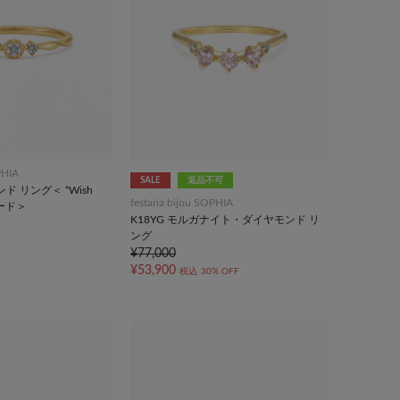
PHIA
SALE
返品不可
ンド リング＜ “Wish
festaria bijou SOPHIA
 カード＞
K18YG モルガナイト・ダイヤモンド リ
ング
¥77,000
¥53,900
税込
30% OFF