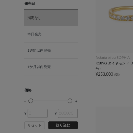
発売日
K18ホワイトゴールド
指定なし
K10ピンクゴールド
本日発売
K18ピンクゴールド
1週間以内発売
festaria bijou SOPHIA
K18YG ダイヤモンド 
1か月以内発売
号）
¥253,000
税込
価格
¥
¥
リセット
絞り込む