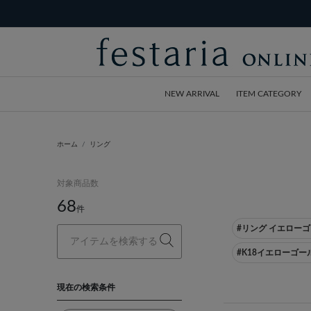
NEW ARRIVAL
ITEM CATEGORY
ホーム
リング
対象商品数
68
件
#リング イエロー
#K18イエローゴー
現在の検索条件