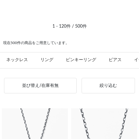
#festaria bijou SOPHIA プラチナ
#ダイヤモンド イエローゴールド
#bijou SOPHIA ダイヤモンド
#festaria bijou SOPHIA K10イエローゴールド
1 - 120件 / 500件
#festaria bijou SOPHIA シンプル
#ダイヤモンド プラチナ
現在500件の商品をご用意しています。
#ダイヤモンド ピアス
#スライドチェーン ダイヤモンド
ネックレス
リング
ピンキーリング
ピアス
イ
並び替え/在庫有無
絞り込む