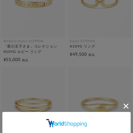
festaria bijou SOPHIA
bijou SOPHIA
「星の王子さま」コレクション
K10YG リング
K10YG ルビー リング
¥49,500
税込
¥55,000
税込