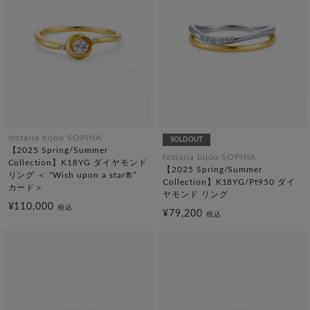
festaria bijou SOPHIA
SOLDOUT
【2025 Spring/Summer
festaria bijou SOPHIA
Collection】K18YG ダイヤモンド
【2025 Spring/Summer
リング ＜ “Wish upon a star®”
Collection】K18YG/Pt950 ダイ
カード＞
ヤモンド リング
¥110,000
税込
¥79,200
税込