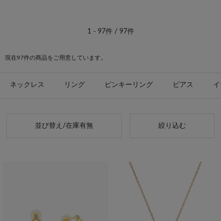
#ネックレス 誕生石
#誕生石 festaria VOYAGE
1 - 97件 / 97件
現在97件の商品をご用意しています。
ネックレス
リング
ピンキーリング
ピアス
イ
並び替え/在庫有無
絞り込む