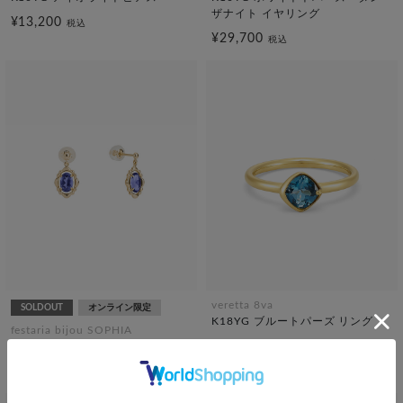
ザナイト イヤリング
¥13,200
税込
¥29,700
税込
veretta 8va
SOLDOUT
オンライン限定
K18YG ブルートパーズ リング
festaria bijou SOPHIA
¥154,000
K10YG アイオライト ピアス
税込
¥15,400
税込