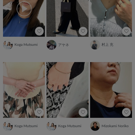
Koga Mutsumi
村上 充
アヤネ
Koga Mutsumi
Koga Mutsumi
Mizokami Noriko