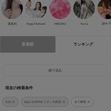
渡真利
Koga Mutsumi
HIROKO
Yucca
田中 
ランキング
新着順
絞り込む
現在の検索条件
K10
bijou SOPHIA イオン大村店
全て解除