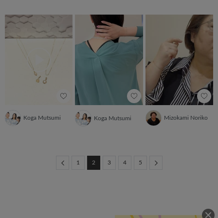
Koga Mutsumi
Mizokami Noriko
Koga Mutsumi
Previous
Next
1
2
3
4
5