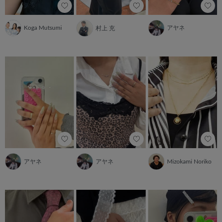
Koga Mutsumi
アヤネ
村上 充
アヤネ
アヤネ
Mizokami Noriko