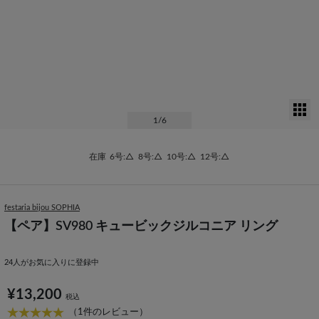
サ
1
/6
在庫
6号:△
8号:△
10号:△
12号:△
festaria bijou SOPHIA
【ペア】SV980 キュービックジルコニア リング
24
人がお気に入りに登録中
¥13,200
税込
（1件のレビュー）