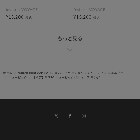
festaria VOYAGE
festaria VOYAGE
¥13,200
¥13,200
税込
税込
もっと見る
ホーム
festaria bijou SOPHIA（フェスタリア ビジュソフィア）
ペアジュエリー
キュービック
【ペア】SV980 キュービックジルコニア リング