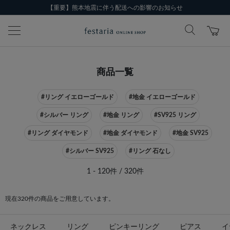
【重要】熊本地震に伴う配送への影響のお知らせ
商品一覧
#リング イエローゴールド
#地金 イエローゴールド
#シルバー リング
#地金 リング
#SV925 リング
#リング ダイヤモンド
#地金 ダイヤモンド
#地金 SV925
#シルバー SV925
#リング 石なし
1 - 120件 / 320件
現在320件の商品をご用意しています。
ネックレス
リング
ピンキーリング
ピアス
イ