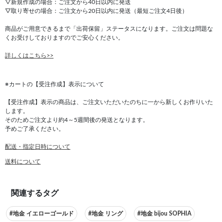
▽新規作成の場合：ご注文から40日以内に発送
▽取り寄せの場合：ご注文から20日以内に発送（最短ご注文4日後）
商品がご用意できるまで「出荷保留」ステータスになります。ご注文は問題な
くお受けしておりますのでご安心ください。
詳しくはこちら>>
※カートの【受注作成】表示について
【受注作成】表示の商品は、ご注文いただいたのちに一から新しくお作りいた
します。
そのためご注文より約4～5週間後の発送となります。
予めご了承ください。
配送・指定日時について
送料について
関連するタグ
#地金 イエローゴールド
#地金 リング
#地金 bijou SOPHIA