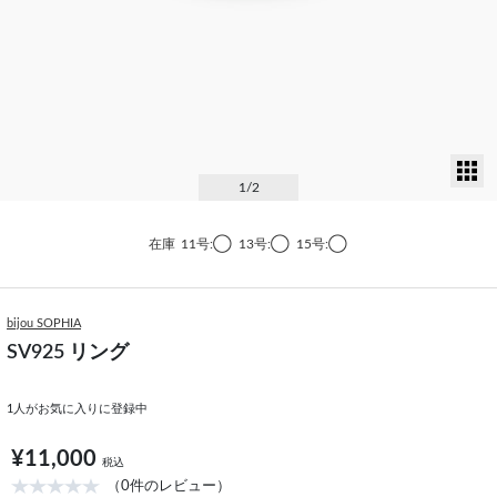
サ
1
/2
在庫
11号:◯
13号:◯
15号:◯
bijou SOPHIA
SV925 リング
1
人がお気に入りに登録中
¥11,000
税込
（0件のレビュー）