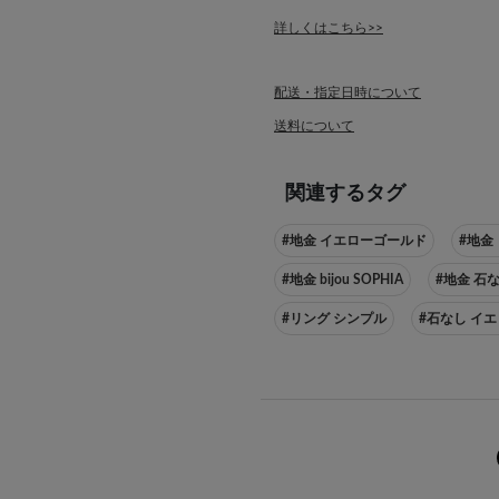
詳しくはこちら>>
配送・指定日時について
送料について
関連するタグ
#地金 イエローゴールド
#地金
#地金 bijou SOPHIA
#地金 石
#リング シンプル
#石なし イ