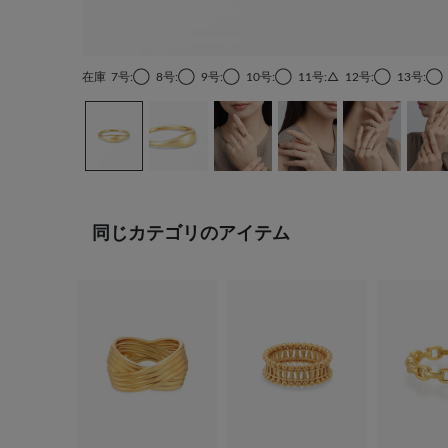
在庫
7号:◯
8号:◯
9号:◯
10号:◯
11号:△
12号:◯
13号:◯
同じカテゴリのアイテム