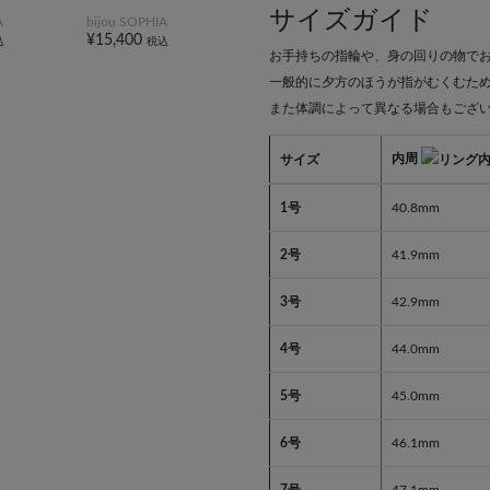
サイズガイド
A
bijou SOPHIA
¥15,400
込
税込
お手持ちの指輪や、身の回りの物で
一般的に夕方のほうが指がむくむた
また体調によって異なる場合もござ
内周
サイズ
1号
40.8mm
2号
41.9mm
3号
42.9mm
4号
44.0mm
5号
45.0mm
6号
46.1mm