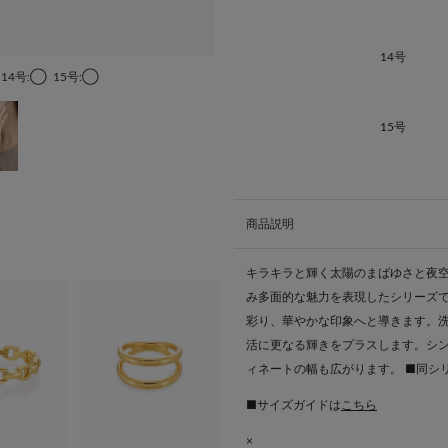
14号
14号:◯
15号:◯
15号
商品説明
キラキラと輝く太陽のまばゆさと夜
み多面的な魅力を表現したシリーズで
彩り、華やかな印象へと導きます。
活に更なる輝きをプラスします。シ
ィネートの幅も広がります。 ■同シ
■サイズガイドは
こちら
×