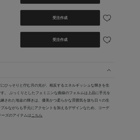
受注作成
受注作成
空にひっそりと佇む月の光が、相反するエネルギッシュな輝きを生
す。 ぷっくりとしたフェミニンな曲線のフォルムは上品に手元を
洗練された地金の輝きは、優美かつ柔らかな雰囲気を放ち日々の生
ンプルながらも手元にアクセントを加えるデザインなため、コーデ
リーズのアイテムは
こちら