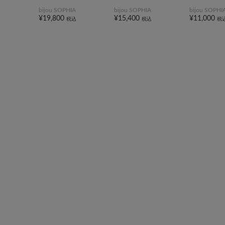
bijou SOPHIA
bijou SOPHIA
bijou SOPHI
¥19,800
¥15,400
¥11,000
税込
税込
税