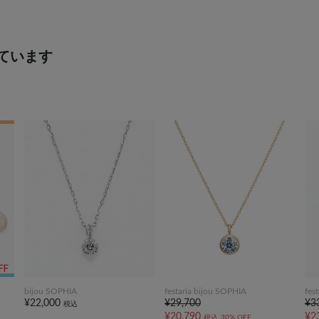
ています
bijou SOPHIA
festaria bijou SOPHIA
fes
¥22,000
¥29,700
¥3
税込
¥20,790
¥2
税込
30% OFF