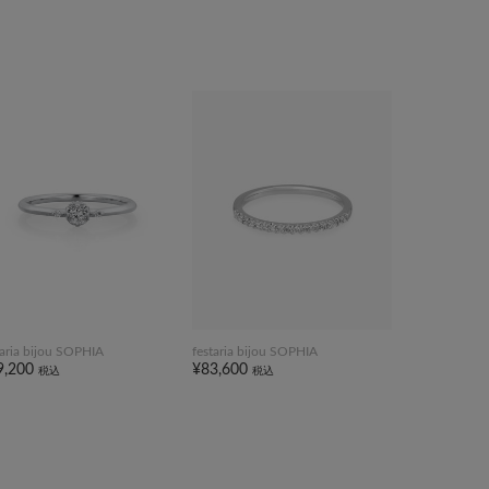
taria bijou SOPHIA
festaria bijou SOPHIA
9,200
¥83,600
税込
税込