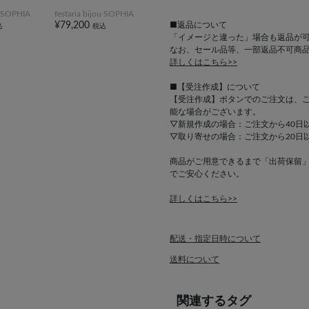
ou SOPHIA
festaria bijou SOPHIA
■返品について
¥79,200
込
税込
「イメージと違った」場合も返品が
なお、セール品等、一部返品不可商
詳しくはこちら>>
■【受注作成】について
【受注作成】ボタンでのご注文は、
能な場合がございます。
▽新規作成の場合：ご注文から40日
▽取り寄せの場合：ご注文から20日
商品がご用意できるまで「出荷保留
でご安心ください。
詳しくはこちら>>
配送・指定日時について
送料について
関連するタグ