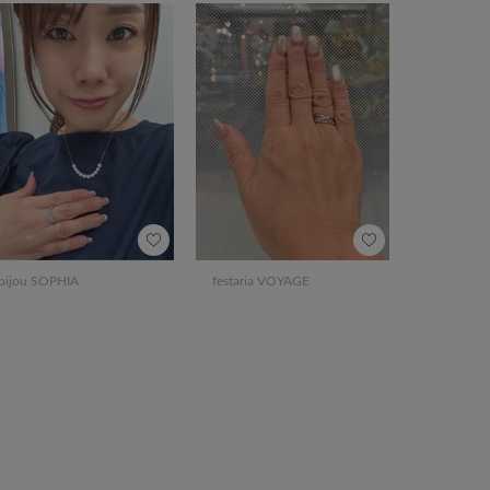
bijou SOPHIA
festaria VOYAGE