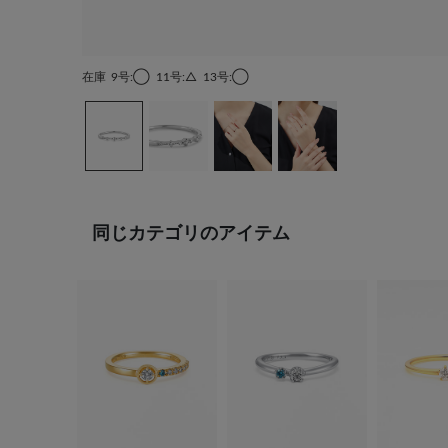
在庫
9号:◯
11号:△
13号:◯
同じカテゴリのアイテム