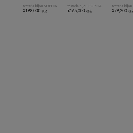
festaria bijou SOPHIA
festaria bijou SOPHIA
festaria bij
¥198,000
¥165,000
¥79,200
税込
税込
税