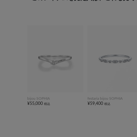
bijou SOPHIA
festaria bijou SOPHIA
¥55,000
¥59,400
税込
税込