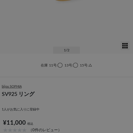
サ
1
/2
在庫
11号:◯
13号:◯
15号:△
bijou SOPHIA
SV925 リング
1
人がお気に入りに登録中
¥11,000
税込
（0件のレビュー）