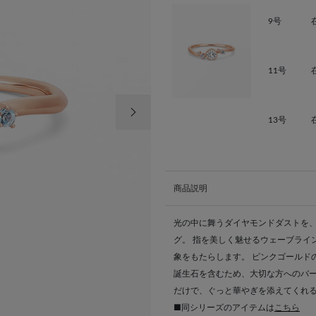
9号
11号
次の画像
13号
商品説明
光の中に舞うダイヤモンドダストを
グ。 指を美しく魅せるウェーブライ
象をもたらします。 ピンクゴールド
誕生石を含むため、大切な方へのバー
だけで、ぐっと華やぎを添えてくれ
■同シリーズのアイテムは
こちら