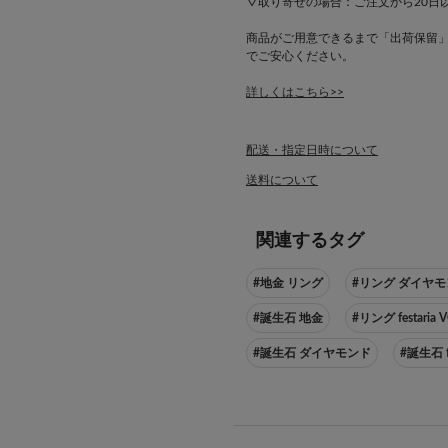
▽取り寄せの場合：ご注文から20日
商品がご用意できるまで「出荷保留
でご安心ください。
詳しくはこちら>>
配送・指定日時について
送料について
関連するタグ
#地金 リング
#リング ダイヤ
#誕生石 地金
#リング festaria 
#誕生石 ダイヤモンド
#誕生石 fe