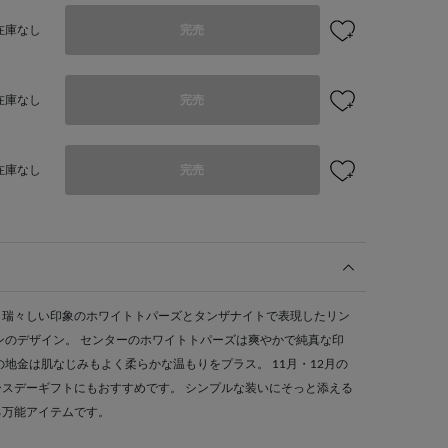
在庫なし
完売
在庫なし
完売
在庫なし
完売
、瑞々しい印象のホワイトトパーズとタンザナイトで表現したリン
ンのデザイン。 センターのホワイトトパーズは爽やかで純真な印
の地金は肌なじみもよく柔らかな温もりをプラス。 11月・12月の
スデーギフトにもおすすめです。 シンプルな装いにそっと添える
る万能アイテムです。