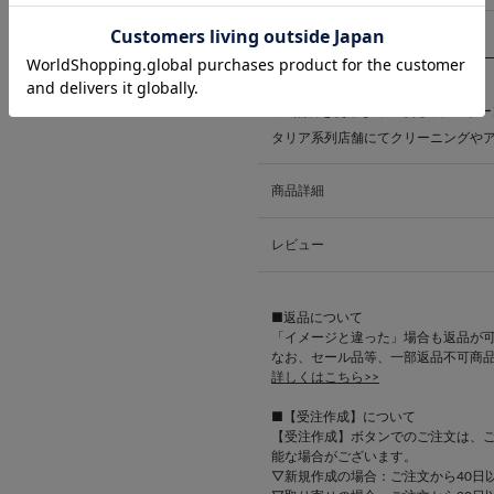
27号
68.0mm
※天然石を使用しているため、ストー
タリア系列店舗にてクリーニングや
商品詳細
レビュー
■返品について
「イメージと違った」場合も返品が
なお、セール品等、一部返品不可商
詳しくはこちら>>
■【受注作成】について
【受注作成】ボタンでのご注文は、
能な場合がございます。
▽新規作成の場合：ご注文から40日