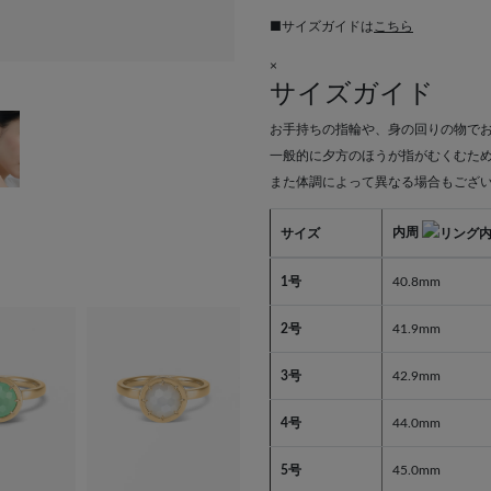
■サイズガイドは
こちら
×
サイズガイド
お手持ちの指輪や、身の回りの物で
一般的に夕方のほうが指がむくむた
また体調によって異なる場合もござ
内周
サイズ
1号
40.8mm
2号
41.9mm
3号
42.9mm
4号
44.0mm
5号
45.0mm