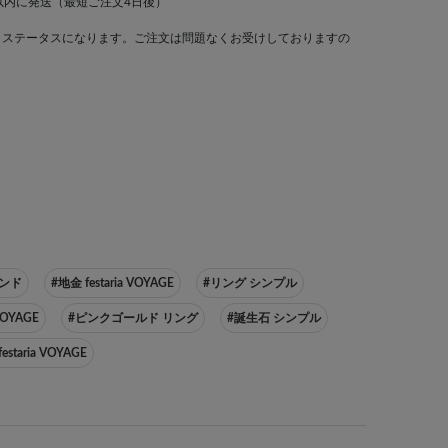
以内に発送（最短ご注文4日後）
」ステータスになります。ご注文は問題なくお受けしておりますの
モンド
#地金 festaria VOYAGE
#リング シンプル
VOYAGE
#ピンクゴールド リング
#誕生石 シンプル
staria VOYAGE