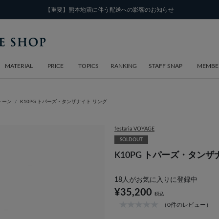
【重要】熊本地震に伴う配送への影響のお知らせ
MATERIAL
PRICE
TOPICS
RANKING
STAFF SNAP
MEMBE
トーン
K10PG トパーズ・タンザナイト リング
festaria VOYAGE
SOLDOUT
K10PG トパーズ・タンザ
18
人がお気に入りに登録中
¥35,200
税込
（0件のレビュー）