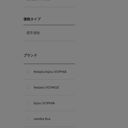
10月 オパール
11月 ブルートパーズ
価格タイプ
通常価格
12月 タンザナイト
ブライダル
ブランド
festaria bijou SOPHIA
festaria VOYAGE
bijou SOPHIA
veretta 8va