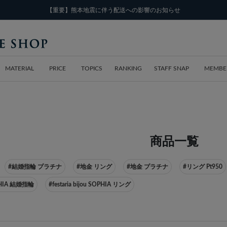
【重要】熊本地震に伴う配送への影響のお知らせ
MATERIAL
PRICE
TOPICS
RANKING
STAFF SNAP
MEMBE
商品一覧
#結婚指輪 プラチナ
#地金 リング
#地金 プラチナ
#リング Pt950
SOPHIA 結婚指輪
#festaria bijou SOPHIA リング