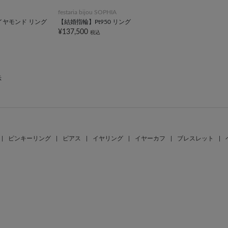
festaria bijou SOPHIA
ダイヤモンド リング
【結婚指輪】Pt950 リング
¥137,500
税込
示
|
ピンキーリング
|
ピアス
|
イヤリング
|
イヤーカフ
|
ブレスレット
|