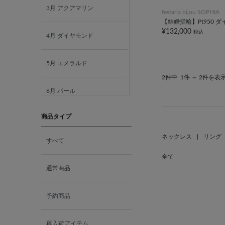
3月 アクアマリン
festaria bijou SOPHIA
【結婚指輪】Pt950 
¥132,000
税込
4月 ダイヤモンド
5月 エメラルド
2件中
1件 ～ 2件を表
6月 パール
商品タイプ
7月 ルビー
ネックレス
|
リング
すべて
8月 ペリドット
全て
通常商品
9月 サファイア
予約商品
10月 ピンクトルマリン
再入荷アイテム