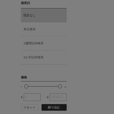
発売日
K18ホワイトゴールド
指定なし
K10ピンクゴールド
本日発売
K18ピンクゴールド
1週間以内発売
1か月以内発売
価格
¥
¥
リセット
絞り込む