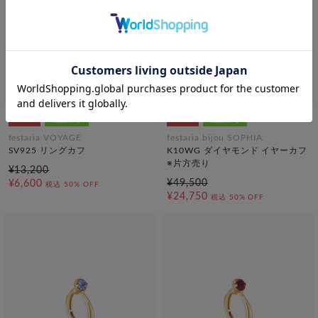
SALE
返品不可
SALE
返品不可
festaria VOYAGE
festaria bijou SOPHIA
SV925 リングカフ
K10WG ダイヤモンド イヤーカフ
※片方売り
¥13,200
¥49,500
¥6,600
税込
50% OFF
¥24,750
税込
50% OFF