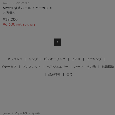
festaria VOYAGE
SV925 淡水パール イヤーカフ ※
片方売り
¥13,200
¥6,600
税込
50% OFF
1
ネックレス
|
リング
|
ピンキーリング
|
ピアス
|
イヤリング
|
イヤーカフ
|
ブレスレット
|
ペアジュエリー
|
パーツ・その他
|
結婚指輪
|
婚約指輪
|
全て
ホーム
イヤーカフ
セール