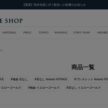
【重要】熊本地震に伴う配送への影響のお知らせ
MATERIAL
PRICE
TOPICS
RANKING
STAFF SNAP
MEMBE
なし
商品一覧
AGE
#地金 石なし
#石なし festaria VOYAGE
#ブレスレット festaria V
AGE イエローゴールド
#地金 イエローゴールド
#石なし イエローゴールド