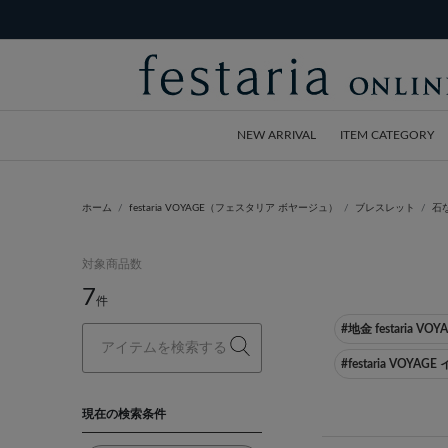
NEW ARRIVAL
ITEM CATEGORY
ホーム
festaria VOYAGE（フェスタリア ボヤージュ）
ブレスレット
石
対象商品数
7
件
#地金 festaria VOY
#festaria VOY
現在の検索条件