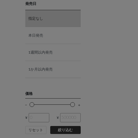
発売日
K18ホワイトゴールド
指定なし
K10ピンクゴールド
本日発売
K18ピンクゴールド
1週間以内発売
1か月以内発売
価格
¥
¥
リセット
絞り込む