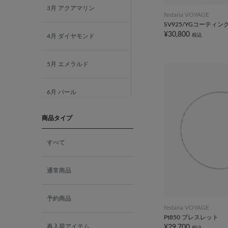
3月 アクアマリン
festaria VOYAGE
SV925/YGコーティ
¥30,800
税込
4月 ダイヤモンド
5月 エメラルド
6月 パール
商品タイプ
7月 ルビー
すべて
8月 ペリドット
通常商品
9月 サファイア
予約商品
10月 ピンクトルマリン
festaria VOYAGE
Pt850 ブレスレット
再入荷アイテム
¥29,700
税込