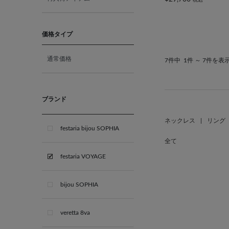
10月 オパール
11月 ブルートパーズ
価格タイプ
通常価格
7件中
1件 ～ 7件を表
12月 タンザナイト
ブライダル
ブランド
ネックレス
|
リング
festaria bijou SOPHIA
全て
festaria VOYAGE
bijou SOPHIA
veretta 8va