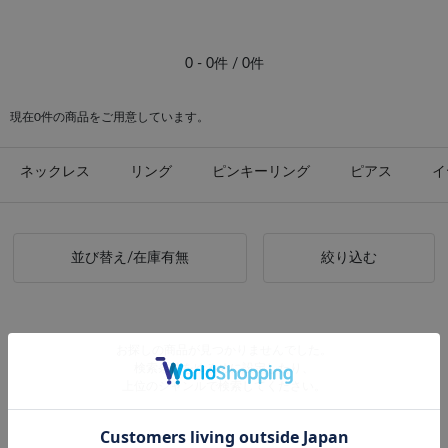
#ピアス イエローゴールド
0 - 0件 / 0件
現在0件の商品をご用意しています。
ネックレス
リング
ピンキーリング
ピアス
イ
並び替え/在庫有無
絞り込む
お探しの商品が見つかりませんでした。
検索条件をゆるめに設定したり、
上位のジャンルで検索してください。