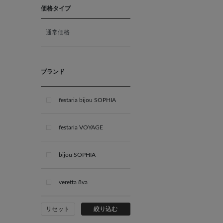
11月 ブルートパーズ
価格タイプ
通常価格
12月 タンザナイト
ブライダル
ブランド
festaria bijou SOPHIA
festaria VOYAGE
bijou SOPHIA
veretta 8va
リセット
絞り込む