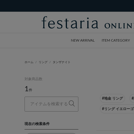
NEW ARRIVAL
ITEM CATEGORY
ホーム
リング
タンザナイト
対象商品数
1
件
#地金 リング
#リング イエロー
現在の検索条件