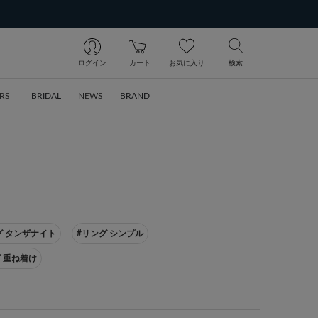
ログイン
カート
お気に入り
検索
RS
BRIDAL
NEWS
BRAND
グ タンザナイト
#リング シンプル
 重ね着け