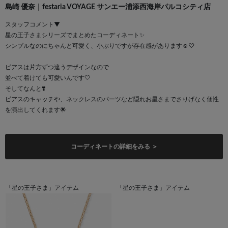
島崎 優奈｜festaria VOYAGE サンエー浦添西海岸パルコシティ店
スタッフコメント▼
星の王子さまシリーズでまとめたコーディネート✨
シンプルなのにちゃんと可愛く、小ぶりですが存在感があります☺︎♡
ピアスは片方ずつ違うデザインなので
並べて着けても可愛いんです🤍
そしてなんと❣️
ピアスのキャッチや、ネックレスのパーツなど隠れお星さまでさりげなく個性
を演出してくれます🌟
コーディネートの詳細をみる ＞
「星の王子さま」アイテム
「星の王子さま」アイテム