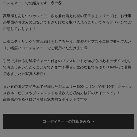
ーディネートでの紹介です！🤴🌹🌎
高級感もありつつカジュアルさも兼ね備えた星の王子さまシリーズは、お仕事
の場面やお休みの日などでもさりげなく取り入れることができるデザインでご
用意しております！
エタニティリングと重ね着けをしてみたり、星型のピアスを二連で並べてみた
り、幅広いコーディネートでご愛用いただけます💭
手元で揺れるお星様チャーム付きのブレスレットが遊び心のあるデザインおし
てお楽しみいただくことができます！手首が太めな私でもゆとりを持って着用
できました✨️(写真８枚目)
また春の限定アイテムで登場したジュエリーBOXはリングが約10本、ネックレ
ス数本、ピアスやブレスレットも複数入る収納力抜群のアイテムです！
高級感のあるベロア素材も魅力的なポイントです💛
コーディネートの詳細をみる ＞