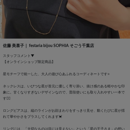
佐藤 美喜子｜ festaria bijou SOPHIA そごう千葉店
スタッフコメント▼
【オンラインショップ限定商品】
星モチーフで統一した、大人の遊び心あふれるコーディネートです⭐
ネックレスは、いびつな星が首元に優しく寄り添い、抜け感のある軽やかな印
象に。甘くなりすぎないデザインなので、普段使いにも取り入れやすい一本で
す🙆‍♀️
ロングピアスは、縦のラインがお顔まわりをすっきり見せ、動くたびに星が揺
れて華やかさをプラスしてくれます💓
リングには、「大切なものは目には見えない」という「星の王子さま」の想い