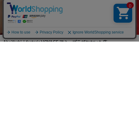
Abe Yoshi｜festaria VOYAGE アミュプラザおおいた店
スタッフコメント▼
カジュアルライクなコーディネート✨
ゴールドカラー×ホワイトカラーのリングを組み合わせました♩
星の王子さまコラボレーションのリングはコンビカラーでオシャレな印象に🤴
コーディネートの詳細をみる ＞
「星の王子さま」アイテム