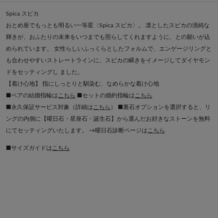
Spica スピカ
おとめ座でもっとも明るい一等星〈Spica スピカ〉。 凛としたスピカの清純な
輝きが、おふたりの未来をいつまでも照らしてくれますように、との願いが込
められています。 女性らしいふっくらとしたフォルムで、エンゲージリングと
も合わせやすいストレートラインに、スピカの瞬きをイメージしてダイヤモン
ドをセッティングし ました。
【着け心地】 指にしっとりと馴染む、なめらかな着け心地
■ペアの結婚指輪は
こちら
■セットの婚約指輪は
こちら
■永久保証サービス対象（詳細は
こちら
） ■裏石オプションを選択すると、リ
ングの内側に【曜日石・星座石・誕生石】から選んだお好きなストーンを無料
にてセッティングいたします。 →曜日石診断ページは
こちら
■サイズガイドは
こちら