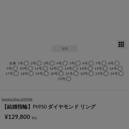
サ
1
/5
在庫
1号:◯
2号:◯
3号:◯
4号:◯
5号:◯
6号:◯
7号:◯
8号:◯
9号:◯
10号:◯
11号:◯
12号:◯
13号:◯
14号:◯
15号:◯
16号:◯
17号:◯
18号:◯
19号:◯
20号:◯
21号:◯
22号:◯
23号:◯
24号:◯
25号:◯
festaria bijou SOPHIA
【結婚指輪】Pt950 ダイヤモンド リング
¥129,800
税込