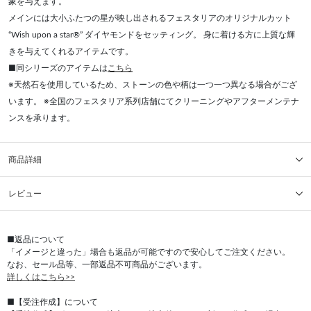
象を与えます。
メインには大小ふたつの星が映し出されるフェスタリアのオリジナルカット
“Wish upon a star®” ダイヤモンドをセッティング。 身に着ける方に上質な輝
きを与えてくれるアイテムです。
■同シリーズのアイテムは
こちら
※天然石を使用しているため、ストーンの色や柄は一つ一つ異なる場合がござ
います。 ※全国のフェスタリア系列店舗にてクリーニングやアフターメンテナ
ンスを承ります。
商品詳細
レビュー
■返品について
「イメージと違った」場合も返品が可能ですので安心してご注文ください。
なお、セール品等、一部返品不可商品がございます。
詳しくはこちら>>
■【受注作成】について