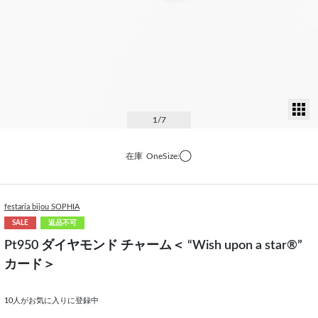
サ
1
/7
在庫
OneSize:◯
festaria bijou SOPHIA
SALE
返品不可
Pt950 ダイヤモンド チャーム＜ “Wish upon a star®”
カード＞
10
人がお気に入りに登録中