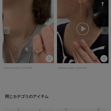
前の画像
次の
festaria bijou SOPHIA
festaria bijou SOPHIA
同じカテゴリのアイテム