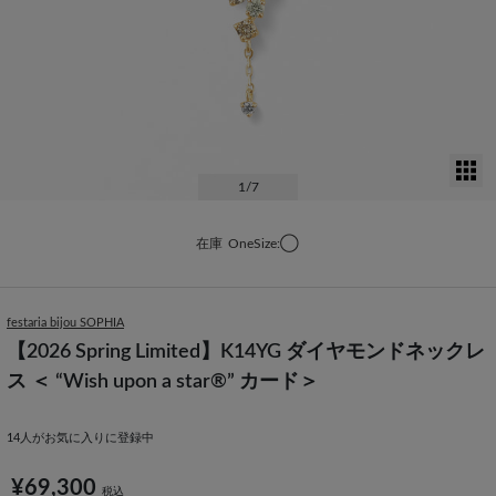
サ
1
/7
在庫
OneSize:◯
festaria bijou SOPHIA
【2026 Spring Limited】K14YG ダイヤモンドネックレ
ス ＜ “Wish upon a star®” カード＞
14
人がお気に入りに登録中
¥69,300
税込