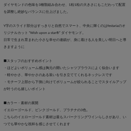
ダイヤモンドの色味を3種類組み合わせ、1粒1粒の大きさにもこだわって配置
を調整し絶妙なバランスに仕上げました。
Y字のスライド部分はすっきりと自然でスマート、中央に輝くのはfestariaのオ
リジナルカット “Wish upon a star®” ダイヤモンド。
日常で生まれ育まれた小さな幸せの連鎖が、身に着ける人を美しい明日へと導
きますように
■スタッフのおすすめポイント
・ほどよいボリューム感は胸元の開いたシャツブラウスによく似合います
・軽やかさ、華やかさのある装いを引き立ててくれるネックレスです
・モチーフ上部から下側に向けてボリュームが絞られることでスタイルアップ
が叶うのも嬉しいポイント
■カラー・素材の展開
イエローゴールド、ピンクゴールド、プラチナの3色。
こちらのイエローゴールド素材は最もスパークリングワインらしさがあり、い
つでも華やかな祝杯を感じさせてくれます