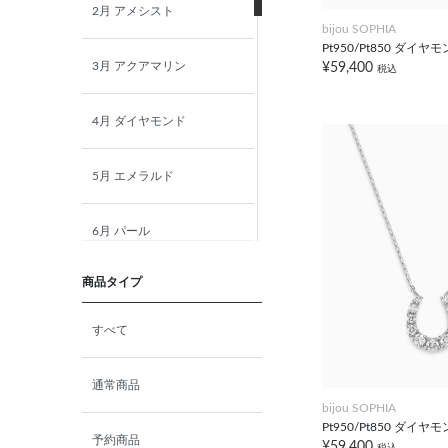
2月 アメシスト
bijou SOPHIA
Pt950/Pt850 ダイ
3月 アクアマリン
¥59,400
税込
4月 ダイヤモンド
5月 エメラルド
6月 パール
商品タイプ
7月 ルビー
すべて
8月 ペリドット
通常商品
9月 サファイア
bijou SOPHIA
Pt950/Pt850 ダイ
予約商品
¥59,400
税込