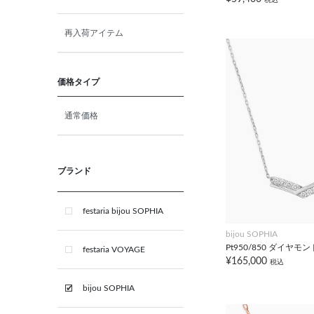
10月 ピンクトルマリン
再入荷アイテム
10月 オパール
11月 ブルートパーズ
価格タイプ
通常価格
12月 タンザナイト
ブライダル
ブランド
festaria bijou SOPHIA
bijou SOPHIA
Pt950/850 ダイヤモ
festaria VOYAGE
¥165,000
税込
bijou SOPHIA