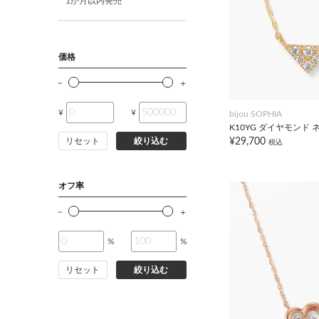
1か月以内発売
価格
¥
¥
bijou SOPHIA
K10YG ダイヤモンド
¥29,700
リセット
絞り込む
税込
オフ率
%
%
リセット
絞り込む