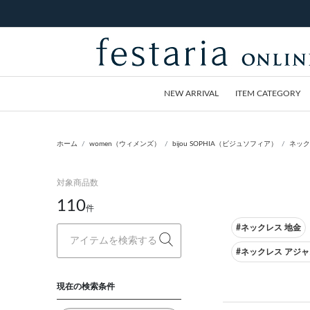
NEW ARRIVAL
ITEM CATEGORY
ホーム
women（ウィメンズ）
bijou SOPHIA（ビジュソフィア）
ネック
対象商品数
110
件
#ネックレス 地金
#ネックレス アジ
現在の検索条件