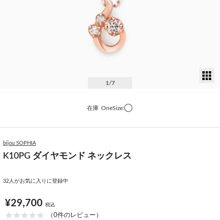
サ
1
/7
在庫
OneSize:◯
bijou SOPHIA
K10PG ダイヤモンド ネックレス
32
人がお気に入りに登録中
¥29,700
税込
（0件のレビュー）