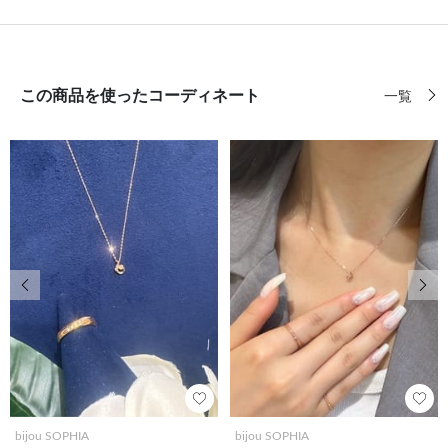
この商品を使ったコーディネート
一覧
前の画像
次の
bijou SOPHIA
bijou SOPHIA