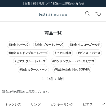
【重要】熊本地震に伴う配送への影響のお知らせ
商品一覧
#地金 トパーズ
#地金 ブルートパーズ
#地金 イエローゴールド
#地金 ロンドンブルートパーズ
#ピアス 地金
#ピアス トパーズ
#ピアス ブルートパーズ
#ロンドンブルートパーズ ピアス
#地金 カラーストーン
#地金 festaria bijou SOPHIA
1 - 16件 / 16件
現在16件の商品をご用意しています。
ネックレス
リング
ピンキーリング
ピアス
イ