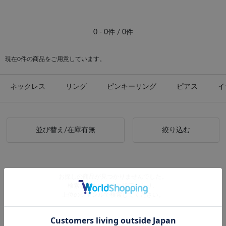
#ピアス イエローゴールド
0 - 0件 / 0件
現在0件の商品をご用意しています。
ネックレス
リング
ピンキーリング
ピアス
イ
並び替え/在庫有無
絞り込む
お探しの商品が見つかりませんでした。
検索条件をゆるめに設定したり、
上位のジャンルで検索してください。