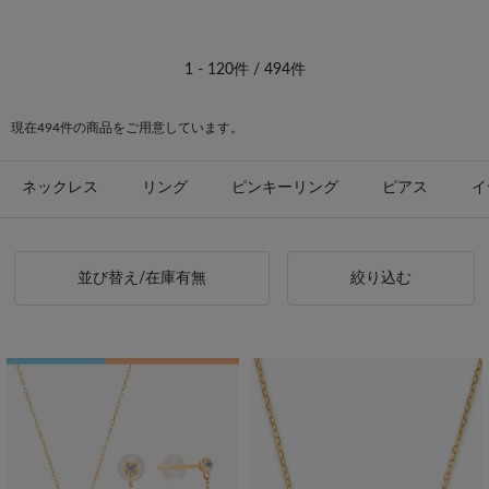
#festaria bijou SOPHIA シンプル
#石なし イエローゴールド
#bijou SOPHIA イエローゴールド
#festaria VOYAGE イエローゴールド
1 - 120件 / 494件
#誕生石 イエローゴールド
現在494件の商品をご用意しています。
ネックレス
リング
ピンキーリング
ピアス
イ
並び替え/在庫有無
絞り込む