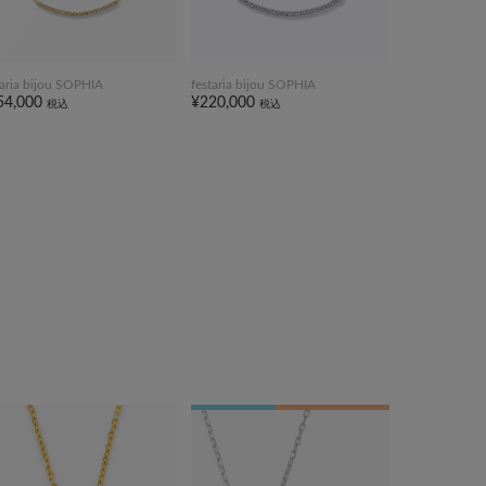
taria bijou SOPHIA
festaria bijou SOPHIA
54,000
¥220,000
税込
税込