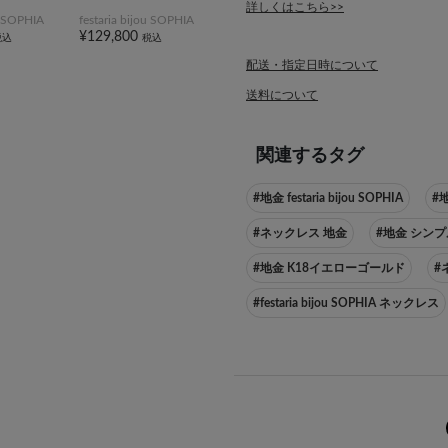
詳しくはこちら>>
ou SOPHIA
festaria bijou SOPHIA
¥129,800
税込
税込
配送・指定日時について
送料について
関連するタグ
#地金 festaria bijou SOPHIA
#
#ネックレス 地金
#地金 シンプ
#地金 K18イエローゴールド
#
#festaria bijou SOPHIA ネックレス