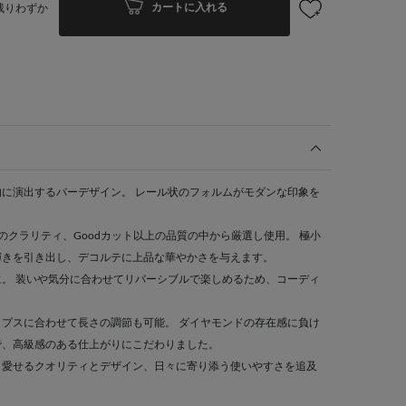
カートに入れる
残りわずか
に演出するバーデザイン。 レール状のフォルムがモダンな印象を
。
のクラリティ、Goodカット以上の品質の中から厳選し使用。 極小
輝きを引き出し、デコルテに上品な華やかさを与えます。
。 装いや気分に合わせてリバーシブルで楽しめるため、コーディ
プスに合わせて長さの調節も可能。 ダイヤモンドの存在感に負け
で、高級感のある仕上がりにこだわりました。
く愛せるクオリティとデザイン、日々に寄り添う使いやすさを追及