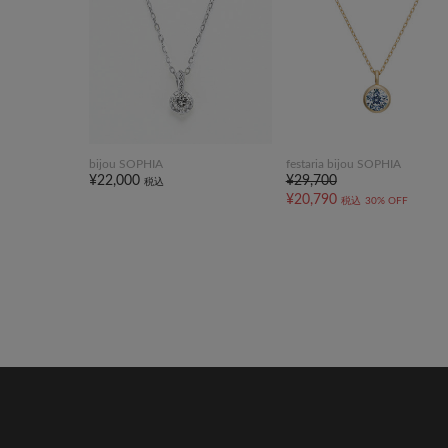
bijou SOPHIA
festaria bijou SOPHIA
¥22,000
¥29,700
税込
¥20,790
税込
30% OFF