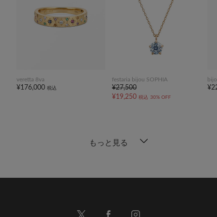
veretta 8va
festaria bijou SOPHIA
bij
¥176,000
¥27,500
¥2
税込
¥19,250
税込
30% OFF
もっと見る