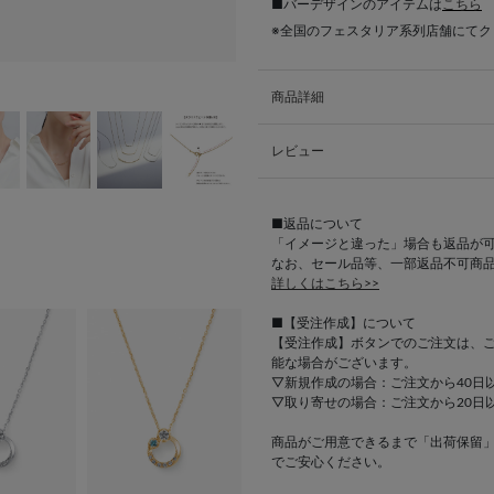
■バーデザインのアイテムは
こちら
※全国のフェスタリア系列店舗にて
商品詳細
レビュー
■返品について
「イメージと違った」場合も返品が
なお、セール品等、一部返品不可商
詳しくはこちら>>
■【受注作成】について
【受注作成】ボタンでのご注文は、
能な場合がございます。
▽新規作成の場合：ご注文から40日
▽取り寄せの場合：ご注文から20日
商品がご用意できるまで「出荷保留
でご安心ください。