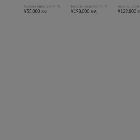
festaria bijou SOPHIA
festaria bijou SOPHIA
festaria bij
¥55,000
¥198,000
¥129,800
税込
税込