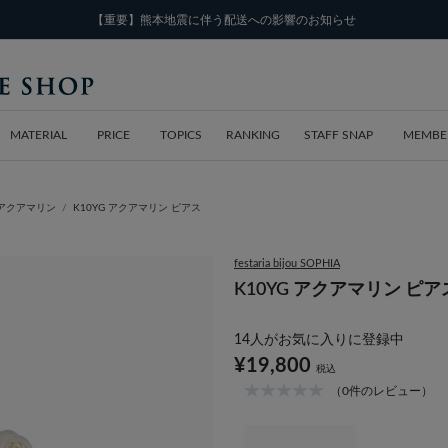
【重要】熊本地震に伴う配送への影響のお知らせ
MATERIAL
PRICE
TOPICS
RANKING
STAFF SNAP
MEMBE
アクアマリン
K10YG アクアマリン ピアス
festaria bijou SOPHIA
K10YG アクアマリン ピア
14
人がお気に入りに登録中
¥19,800
税込
（0件のレビュー）