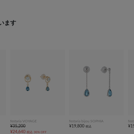
います
festaria VOYAGE
festaria bijou SOPHIA
fes
¥35,200
¥19,800
¥1
税込
¥24,640
税込
30% OFF