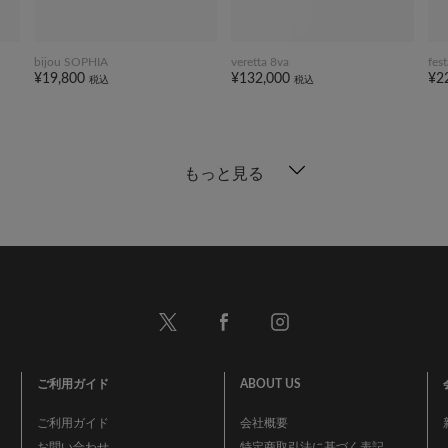
bijou SOPHIA
veretta 8va
fes
¥19,800
¥132,000
¥2
税込
税込
もっと見る
ご利用ガイド
ABOUT US
ご利用ガイド
会社概要
お問い合わせ
特定商取引法に基づく表記