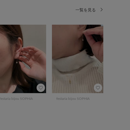
一覧を見る
festaria bijou SOPHIA
festaria bijou SOPHIA