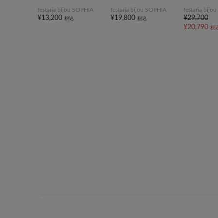
festaria bijou SOPHIA
festaria bijou SOPHIA
festaria bij
¥13,200
¥19,800
¥29,700
税込
税込
¥20,790
税