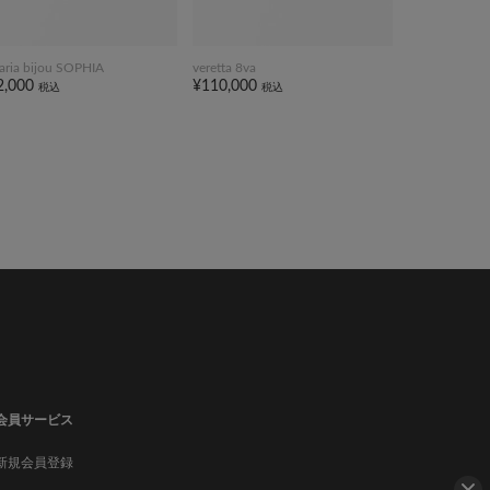
taria bijou SOPHIA
veretta 8va
2,000
¥110,000
税込
税込
会員サービス
新規会員登録