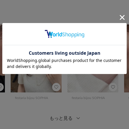
festaria bijou SOPHIA
festaria bijou SOPHIA
もっと見る