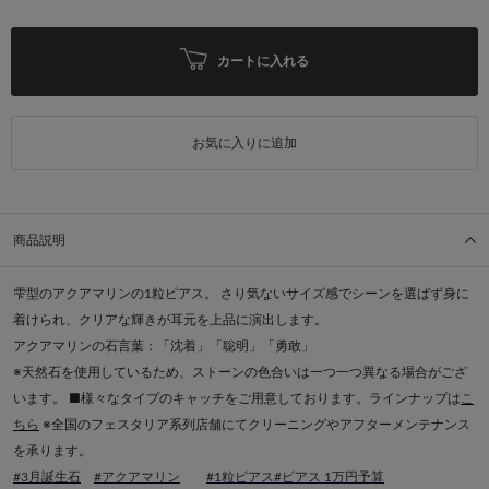
カートに入れる
お気に入りに追加
商品説明
雫型のアクアマリンの1粒ピアス。 さり気ないサイズ感でシーンを選ばず身に
着けられ、クリアな輝きが耳元を上品に演出します。
アクアマリンの石言葉：「沈着」「聡明」「勇敢」
※天然石を使用しているため、ストーンの色合いは一つ一つ異なる場合がござ
います。 ■様々なタイプのキャッチをご用意しております。ラインナップは
こ
ちら
※全国のフェスタリア系列店舗にてクリーニングやアフターメンテナンス
を承ります。
#3月誕生石
#アクアマリン
#1粒ピアス
#ピアス 1万円予算