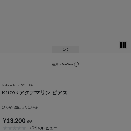
サ
1
/3
在庫
OneSize:◯
festaria bijou SOPHIA
K10YG アクアマリン ピアス
17
人がお気に入りに登録中
¥13,200
税込
（0件のレビュー）