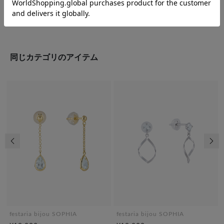
同じカテゴリのアイテム
前の画像
次の
festaria bijou SOPHIA
festaria bijou SOPHIA