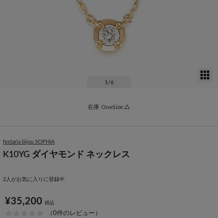
サ
1
/6
在庫
OneSize:△
festaria bijou SOPHIA
K10YG ダイヤモンド ネックレス
2
人がお気に入りに登録中
¥35,200
税込
（0件のレビュー）