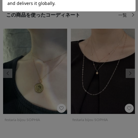
この商品を使ったコーディネート
一覧
前の画像
次の
festaria bijou SOPHIA
festaria bijou SOPHIA