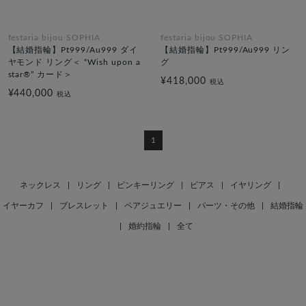
festaria bijou SOPHIA
festaria bijou SOPHIA
【結婚指輪】Pt999/Au999 ダイ
【結婚指輪】Pt999/Au999 リン
ヤモンド リング＜ “Wish upon a
グ
star®” カード＞
¥418,000
税込
¥440,000
税込
1
ネックレス
|
リング
|
ピンキーリング
|
ピアス
|
イヤリング
|
イヤーカフ
|
ブレスレット
|
ペアジュエリー
|
パーツ・その他
|
結婚指輪
|
婚約指輪
|
全て