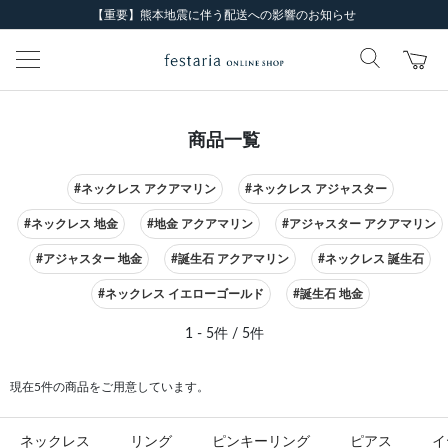
【重要】熊本地震に伴う配送への影響のお知らせ
商品一覧
#ネックレス アクアマリン
#ネックレス アジャスター
#ネックレス 地金
#地金 アクアマリン
#アジャスター アクアマリン
#アジャスター 地金
#誕生石 アクアマリン
#ネックレス 誕生石
#ネックレス イエローゴールド
#誕生石 地金
1 - 5件 / 5件
現在5件の商品をご用意しています。
ネックレス
リング
ピンキーリング
ピアス
イ