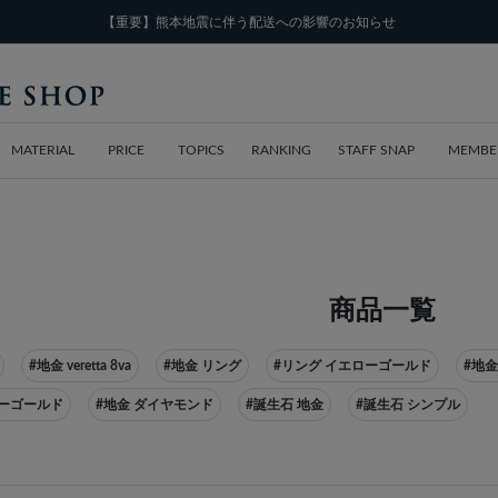
【重要】熊本地震に伴う配送への影響のお知らせ
MATERIAL
PRICE
TOPICS
RANKING
STAFF SNAP
MEMBE
商品一覧
#地金 veretta 8va
#地金 リング
#リング イエローゴールド
#地
イエローゴールド
#地金 ダイヤモンド
#誕生石 地金
#誕生石 シンプル