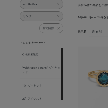
veretta 8va
現在26件の商品をご用
リング
26件中
1件 ～ 26件を
全て解除
表示順
トレンドキーワード
ONLINE限定
“Wish upon a star®” ダイヤモ
ンド
1月 ガーネット
2月 アメシスト