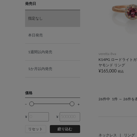
発売日
K18ホワイトゴールド
指定なし
K10ピンクゴールド
本日発売
K18ピンクゴールド
1週間以内発売
veretta 8va
K14PG ロードライト
ヤモンド リング
1か月以内発売
¥165,000
税込
価格
26件中
1件 ～ 26件を
¥
¥
リセット
絞り込む
ネックレス
|
リング