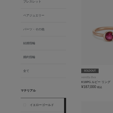
ブレスレット
ペアジュエリー
パーツ・その他
結婚指輪
婚約指輪
全て
SOLDOUT
veretta 8va
K18PG ルビー リング
¥187,000
税込
マテリアル
イエローゴールド