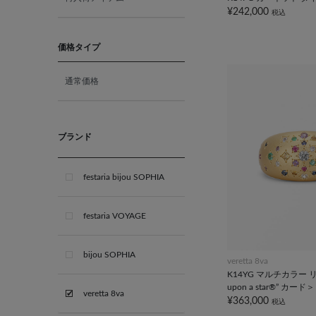
10月 オパール
¥242,000
税込
11月 ブルートパーズ
価格タイプ
通常価格
12月 タンザナイト
ブライダル
ブランド
festaria bijou SOPHIA
festaria VOYAGE
bijou SOPHIA
veretta 8va
K14YG マルチカラー リ
upon a star®” カード＞
veretta 8va
¥363,000
税込