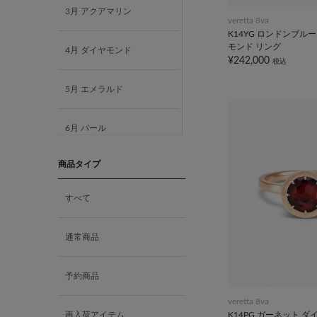
3月 アクアマリン
veretta 8va
K14YG ロンドンブル
モンド リング
4月 ダイヤモンド
¥242,000
税込
5月 エメラルド
6月 パール
商品タイプ
7月 ルビー
すべて
8月 ペリドット
通常商品
9月 サファイア
予約商品
10月 ピンクトルマリン
veretta 8va
K14PG ガーネット 
再入荷アイテム