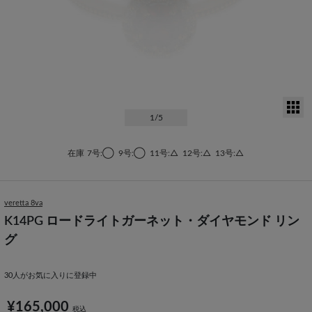
サ
1
/5
在庫
7号:◯
9号:◯
11号:△
12号:△
13号:△
veretta 8va
K14PG ロードライトガーネット・ダイヤモンド リン
グ
30
人がお気に入りに登録中
¥165,000
税込