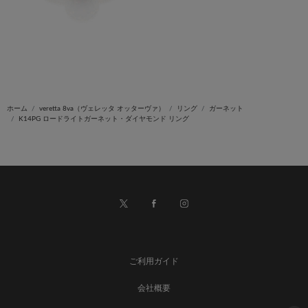
ホーム
veretta 8va（ヴェレッタ オッターヴァ）
リング
ガーネット
K14PG ロードライトガーネット・ダイヤモンド リング
ご利用ガイド
会社概要