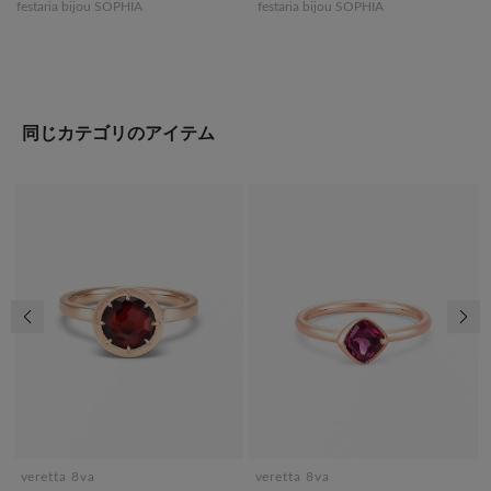
festaria bijou SOPHIA
festaria bijou SOPHIA
同じカテゴリのアイテム
前の画像
次の
veretta 8va
veretta 8va