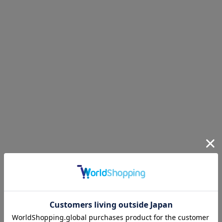
サイズ
内周
内径