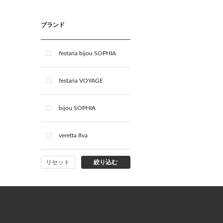
ブランド
festaria bijou SOPHIA
festaria VOYAGE
bijou SOPHIA
veretta 8va
リセット
絞り込む