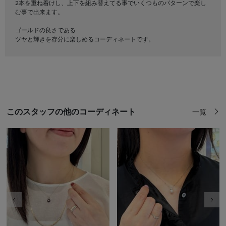
2本を重ね着けし、上下を組み替えてる事でいくつものパターンで楽し
む事で出来ます。
ゴールドの良さである
ツヤと輝きを存分に楽しめるコーディネートです。
このスタッフの他のコーディネート
一覧
前の画像
次の