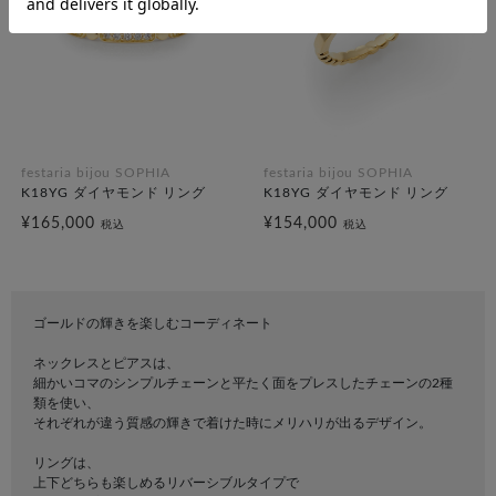
festaria bijou SOPHIA
festaria bijou SOPHIA
K18YG ダイヤモンド リング
K18YG ダイヤモンド リング
¥165,000
¥154,000
税込
税込
ゴールドの輝きを楽しむコーディネート
ネックレスとピアスは、
細かいコマのシンプルチェーンと平たく面をプレスしたチェーンの2種
類を使い、
それぞれが違う質感の輝きで着けた時にメリハリが出るデザイン。
リングは、
上下どちらも楽しめるリバーシブルタイプで