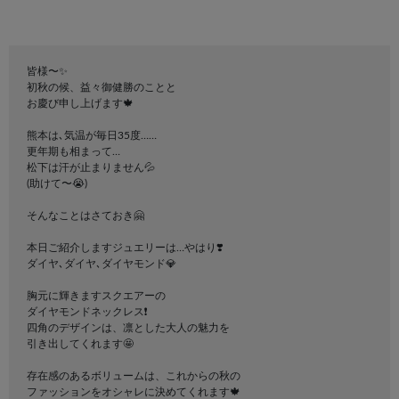
皆様〜✨
初秋の候、益々御健勝のことと
お慶び申し上げます🍁
熊本は､気温が毎日35度……
更年期も相まって…
松下は汗が止まりません💦
(助けて〜😭)
そんなことはさておき🤗
本日ご紹介しますジュエリーは…やはり❣️
ダイヤ､ダイヤ､ダイヤモンド💎
胸元に輝きますスクエアーの
ダイヤモンドネックレス❗️
四角のデザインは、凛とした大人の魅力を
引き出してくれます🤩
存在感のあるボリュームは、これからの秋の
ファッションをオシャレに決めてくれます🍁