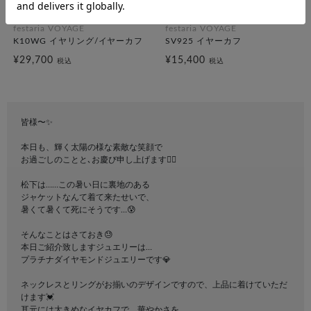
festaria VOYAGE
festaria VOYAGE
K10WG イヤリング/イヤーカフ
SV925 イヤーカフ
¥29,700
¥15,400
税込
税込
皆様〜✨
本日も、輝く太陽の様な素敵な笑顔で
お過ごしのことと､お慶び申し上げます🙂‍↕️
松下は……この暑い日に裏地のある
ジャケットなんて着て来たせいで、
暑くて暑くて死にそうです…😰
そんなことはさておき😓
本日ご紹介致しますジュエリーは…
プラチナダイヤモンドジュエリーです💎
ネックレスとリングがお揃いのデザインですので、上品に着けていただ
けます💓
耳元には大きめなイヤカフで、華やかさを