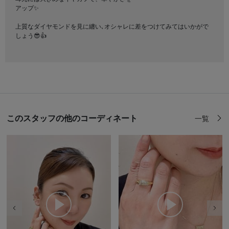
アップ✨
上質なダイヤモンドを見に纏い､オシャレに差をつけてみてはいかがで
しょう😎👍
このスタッフの他のコーディネート
一覧
前の画像
次の