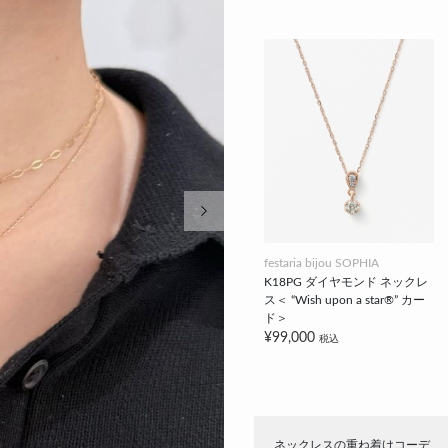
次の画像
festaria bijou SOPHIA
K18PG ダイヤモンド ネックレ
ス＜ “Wish upon a star®” カー
ド＞
¥99,000
税込
ネックレスの重ね着けコーデ