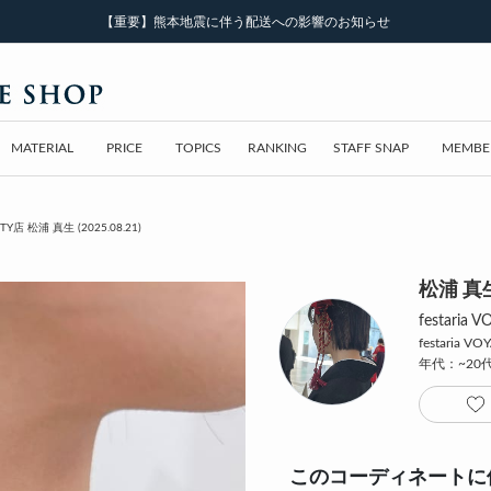
【重要】熊本地震に伴う配送への影響のお知らせ
MATERIAL
PRICE
TOPICS
RANKING
STAFF SNAP
MEMBE
ITY店 松浦 真生 (2025.08.21)
松浦 真
festari
festaria VO
年代：~20
このコーディネートに