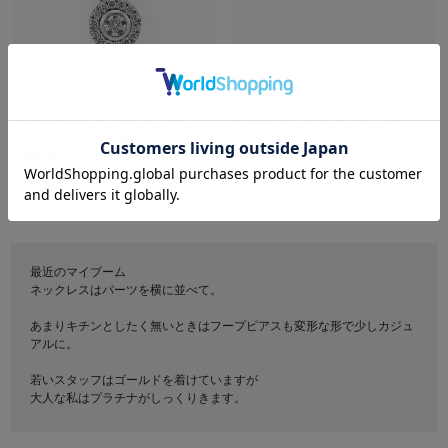
festaria bijou SOPHIA
festaria bijou SOPHIA
Pt900/850 ダイヤモンド ネッ
Pt950 ダイヤモンド ピアス
クレス＜ “Wish upon a star®”
¥110,000
税込
鑑定書＞
¥297,000
税込
最近のマイブーム
ネックレスはパーツを横に並べて。
あまりキチンとしたく無いときはフープピアスも変形な形で少しカジュ
アルに。
若いスタッフはゴールドを着けていますが
大人な私はプラチナがしっくりきます。