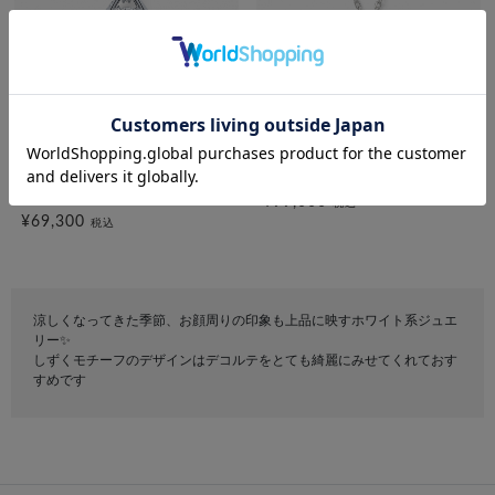
festaria bijou SOPHIA
festaria bijou SOPHIA
【2025 Autumn/Winter
K18WG ダイヤモンド ネックレ
Limited】Pt950/850 ダイヤモ
ス＜ “Wish upon a star®” カー
ンド ネックレス ＜ “Wish upon
ド＞
a star®” カード＞
¥99,000
税込
¥69,300
税込
涼しくなってきた季節、お顔周りの印象も上品に映すホワイト系ジュエ
リー✨
しずくモチーフのデザインはデコルテをとても綺麗にみせてくれておす
すめです