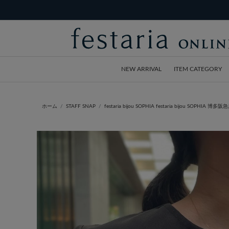
NEW ARRIVAL
ITEM CATEGORY
ホーム
STAFF SNAP
festaria bijou SOPHIA festaria bijou SOPHIA 博多