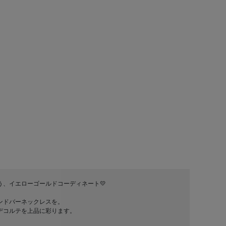
う、イエローゴールドコーディネート💛
ンドバーネックレスを。
デコルテを上品に彩ります。