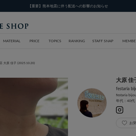
【重要】熊本地震に伴う配送への影響のお知らせ
MATERIAL
PRICE
TOPICS
RANKING
STAFF SNAP
MEMBE
阪急店 大原 佳子 (2025.10.20)
大原 佳
festaria
festaria bij
年代：40代
お