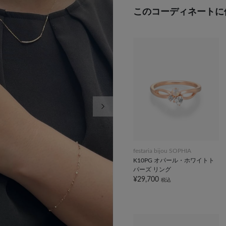
このコーディネートに
次の画像
festaria bijou SOPHIA
K10PG オパール・ホワイトト
パーズ リング
¥29,700
税込