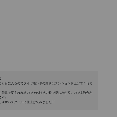

にも目に入るのでダイヤモンドの輝きはテンションを上げてくれま
て印象を変えれれるのでその時その時で楽しみが多いので本数合わ
です♪
すいスタイルに仕上げてみました🙋‍♀️