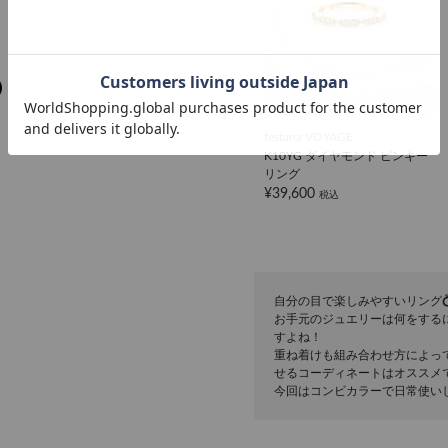
festaria VOYAGE
K10YG ダイヤモンド ピンキー
リング
¥39,600
税込
自分の目で楽しみやすいリング
お手元のジュエリーは何をする
すよね！
重ね着けも組み合わせ方によっ
せるコーディネートはオススメ
今回はコンビカラーで日常使いしや