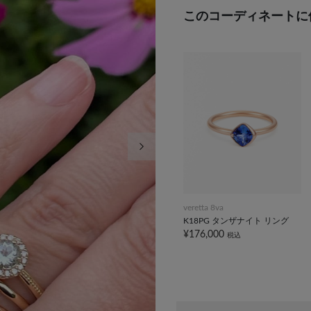
このコーディネートに
次の画像
veretta 8va
K18PG タンザナイト リング
¥176,000
税込