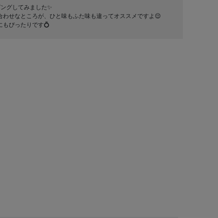
ピングしてみました✨
合わせなところが、ひと味もふた味も違ってオススメですよ😌
もぴったりです💍