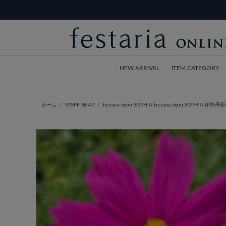
NEW ARRIVAL
ITEM CATEGORY
ホーム
STAFF SNAP
festaria bijou SOPHIA festaria bijou SOPHIA 伊勢丹