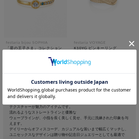
festaria bijou SOPHIA
festaria VOYAGE
「星の王子さま」コレクション
K10YG ピンキーリング
K18YG ダイヤモンド リング ＜
¥39,600
税込
“Wish upon a star®” カード＞
¥198,000
税込
K10YGピンキーリングは、シンプルながらも躍動感あふれるウェーブラ
インと
テクスチャーが魅力のアイテムです。
流れるようなストレートラインと優雅な
ウェーブラインが、小指を長く美しく見せ、手元に洗練された印象を与
えます。
デイリーからオフィスコーデ、カジュアルな装いまで幅広くマッチし、
ユニセックスなデザインは贈り物や記念日ジュエリーとしても最適で