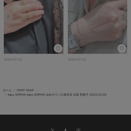
前の画像
次の
2026.07.22
2026.07.10
ホーム
STAFF SNAP
bijou SOPHIA bijou SOPHIA ゆめタウン久留米店 古賀 利恵子 (2025.10.23)