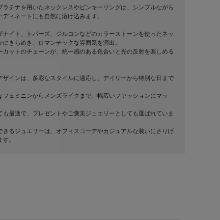
プラチナを用いたネックレスやピンキーリングは、シンプルながら
ーディネートにも自然に溶け込みます。
ザナイト、トパーズ、ジルコンなどのカラーストーンを使ったネッ
かにきらめき、ロマンチックな雰囲気を演出。
ーカットのチェーンが、統一感のある色合いと光の反射を楽しめる
デザインは、多彩なスタイルに適応し、デイリーから特別な日まで
なフェミニンからメンズライクまで、幅広いファッションにマッ
ても最適で、プレゼントやご褒美ジュエリーとしても選ばれていま
できるジュエリーは、オフィスコーデやカジュアルな装いにさりげ
ます。