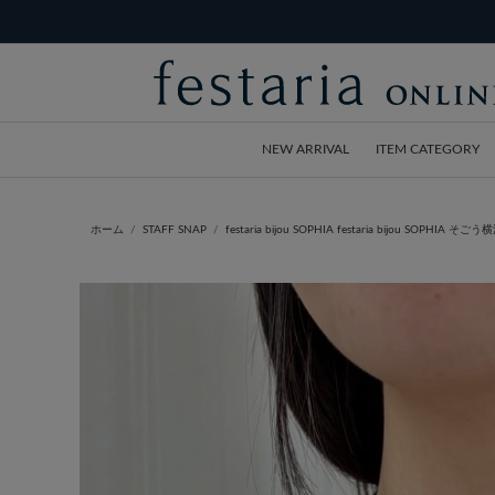
NEW ARRIVAL
ITEM CATEGORY
ホーム
STAFF SNAP
festaria bijou SOPHIA festaria bijou SOPHIA そごう横