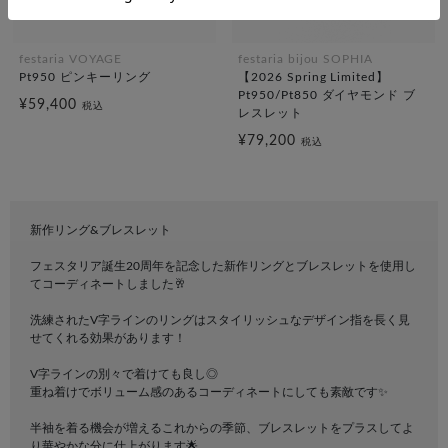
festaria VOYAGE
festaria bijou SOPHIA
Pt950 ピンキーリング
【2026 Spring Limited】
Pt950/Pt850 ダイヤモンド ブ
¥59,400
税込
レスレット
¥79,200
税込
新作リング&ブレスレット
フェスタリア誕生20周年を記念した新作リングとブレスレットを使用し
てコーディネートしました🥂
洗練されたV字ラインのリングはスタイリッシュなデザイン指を長く見
せてくれる効果があります！
V字ラインの別々で着けても良し◎
重ね着けでボリューム感のあるコーディネートにしても素敵です✨
半袖を着る機会が増えるこれからの季節、ブレスレットをプラスしてよ
り華やかな分に仕上がります🌟