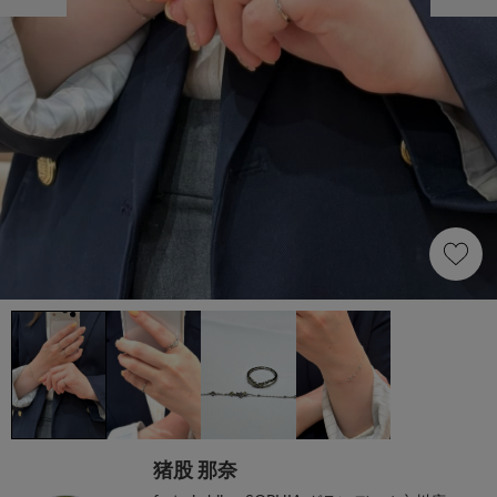
猪股 那奈