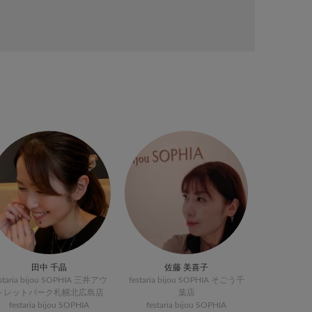
田中 千晶
佐藤 美喜子
estaria bijou SOPHIA 三井アウ
festaria bijou SOPHIA そごう千
トレットパーク札幌北広島店
葉店
festaria bijou SOPHIA
festaria bijou SOPHIA