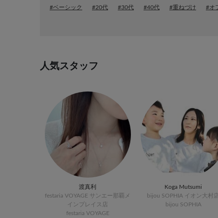
#ベーシック
#20代
#30代
#40代
#重ねづけ
#オ
人気スタッフ
渡真利
Koga Mutsumi
festaria VOYAGE サンエー那覇メ
bijou SOPHIA イオン大村
インプレイス店
bijou SOPHIA
festaria VOYAGE