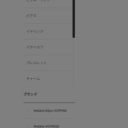
ピアス
イヤリング
イヤーカフ
ブレスレット
チャーム
ブランド
ペアジュエリー
パーツ・その他
festaria bijou SOPHIA
結婚指輪
festaria VOYAGE