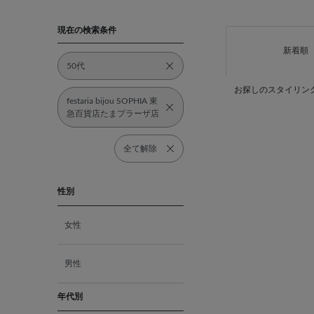
現在の検索条件
新着順
50代
お探しのスタイリン
festaria bijou SOPHIA 東
急百貨店たまプラーザ店
全て解除
性別
女性
男性
年代別