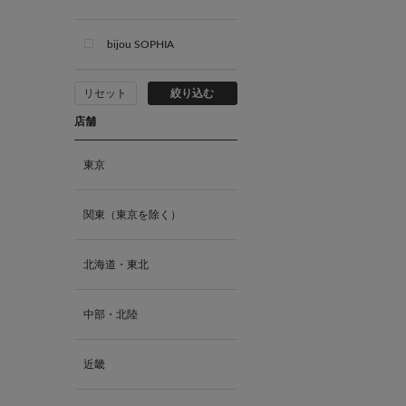
婚約指輪
bijou SOPHIA
全て
リセット
絞り込む
店舗
東京
関東（東京を除く）
北海道・東北
中部・北陸
近畿