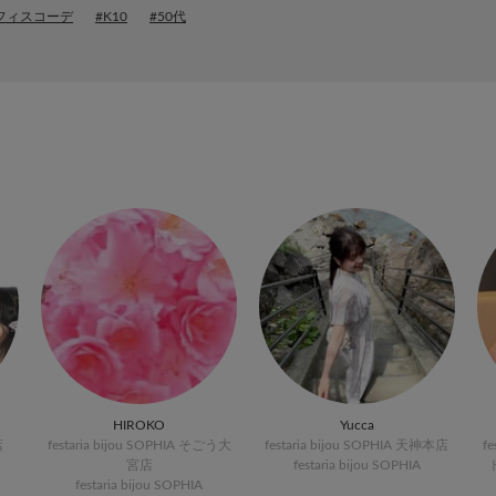
フィスコーデ
#K10
#50代
HIROKO
Yucca
店
festaria bijou SOPHIA そごう大
festaria bijou SOPHIA 天神本店
f
宮店
festaria bijou SOPHIA
festaria bijou SOPHIA